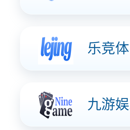
v6.3.0 · 发布于 2025年10月
新增跨设备同步机制，收藏与偏好可随账号迁
推荐系统升级，结合用户习惯提供个性化赛事
新增教学视频栏目，涵盖常见赛制与操作流程
修复部分小屏机型按钮显示异常问题。
v6.2.0 · 发布于 2025年8月
v6.1.3 · 发布于 2025年6月