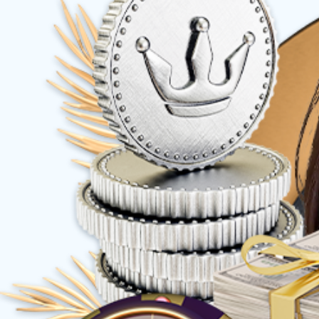
我们将继续秉持“
技术创新、用户至