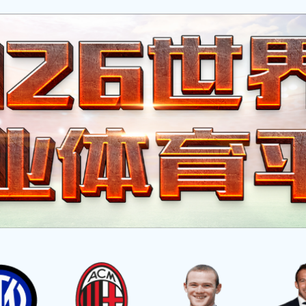
下载App
公司简介
体育
威体育数据平
包括NBA、英超、欧洲杯、
信赖。