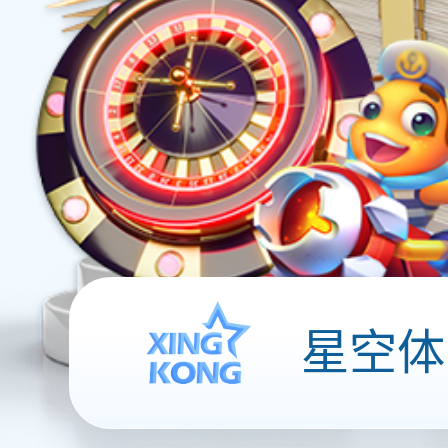
利用开云体育构
响应速度