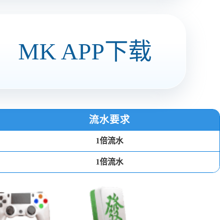
深圳马可波罗换帅后战绩暴跌，名嘴质疑管理
层急功近利
2026-07-20
21 次浏览