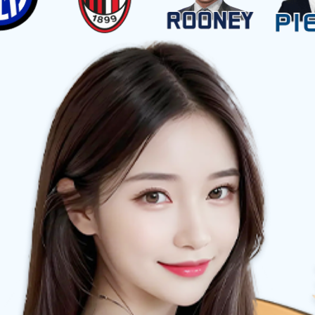
查“逼走老将”违规操作
2026-08-01
9 次浏览
下赛季五大潜力新星：马刺文班亚马场均盖帽
3.5次称霸禁区
2026-07-31
10 次浏览