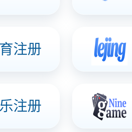
王楚钦混双搭档孙颖莎胜率91%，但男单决赛
关键分失误率偏高？
2026-07-23
19 次浏览
爵士解雇主教练哈迪，安吉或启动选帅流程瞄
准斯托茨
2026-07-22
20 次浏览