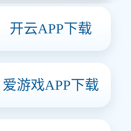
2026-07-27
14 次浏览
德罗赞1年2500万先签后换前往尼克斯，公牛
重建计划浮出水面
2026-07-26
15 次浏览