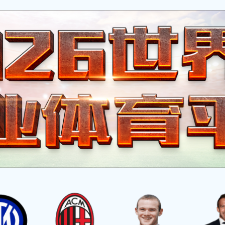
体育
下载App
公司简介
切尔西单方面降薪斯特林50%，球员会介入调