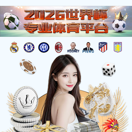
立即注册
开云体育
官网 · 权威体
育数据平台
开云体育 OFFICIAL WEBSITE
自2022年创立以来，
开云体育
致力于为用户提供包括
NBA、英超、欧洲杯、LPL在内的热门赛事直播与数据
服务，广受用户信赖。
立即下载开云体育APP