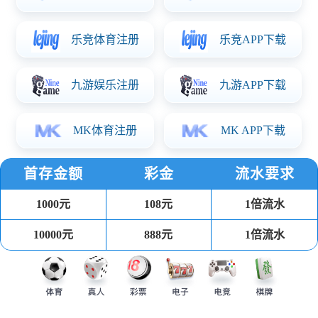
广州龙狮客场挑战青岛国信：李炎哲篮下
被打手裁判无视，郭士强无奈苦笑
在昨晚进行的CBA常规赛中，广州龙狮客场挑战青岛
国信，比赛过程充满戏剧性。除了激烈的比分争夺，
一次争议判罚成为焦点：广州队内线核心李炎哲在篮
下强攻时遭遇明显打手，裁判却选择无视，导致主帅
郭士强在场边露出无奈苦笑。这一瞬间不仅反映了比
赛的紧张氛围，也引发了对裁判执法标准的深思。