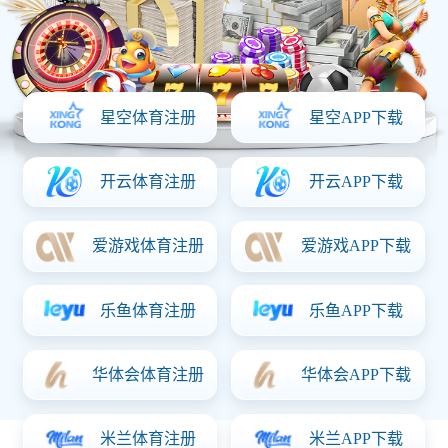
首页
/
体育动态
/ 正文
2026-06-05 19:45
67 次阅读