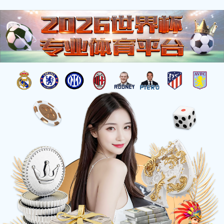
立即注册
开云体育
官网 · 权威体
育数据平台
开云体育 OFFICIAL WEBSITE
自2022年创立以来，
开云体育
致力于为用户提供包括
NBA、英超、欧洲杯、LPL在内的热门赛事直播与数据
服务，广受用户信赖。
立即下载开云体育APP