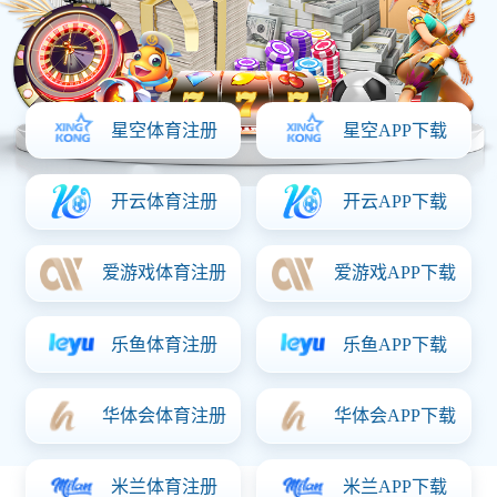
首页
/
体育动态
/ 正文
2026-06-08 15:03
40 次阅读